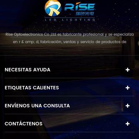
Rise Optoelectronics Co.,Ltd es fabricante profesional y se especializa
en r & amp; d, fabricación, ventas y servicio de productos de
iluminación led, con una amplia variedad de unidades de
iluminación para uso residencial, comercial y de paisaje. con el
concepto de negocio y el modelo de "calidad primero, servicio más
NECESITAS AYUDA
destacado", que combina u...
ETIQUETAS CALIENTES
ENVÍENOS UNA CONSULTA
CONTÁCTENOS