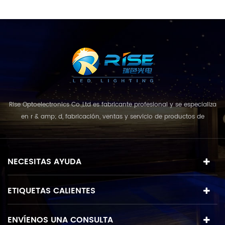
empresa lanzó oficialmente al
fijas (1000 mm es un tipo normal) y
mercado nuestras nuevas lámparas.
el nivel de protección es IP65. tiene
todos los detalles como se muestra a
un buen efecto impermeable y es
continuación,led CANT. marca led
adecuado para entornos al aire libre.
Cuerpo material color trabajando
2. Unidad de corriente constante
voltaje vaso tasa de ip IK Velocidad
incorporada, la estabilidad de toda la
tamaño del orificio de la boquilla
lámpara es mayor. de acuerdo a su
peso bruto 36 * 3W o 36 * 4W cree o
eficiencia y estabilidad, utilizamos
edison 316L acero inoxidable RGB-
una alta eficiencia fuente de corriente
Rise Optoelectronics Co.,Ltd es fabricante profesional y se especializa
DMX o RGBW-DMX DC24V 10 mm
constante, que puede reducir la
en r & amp; d, fabricación, ventas y servicio de productos de
templado IP68 09 80 mm 6.8kgs / pc
pérdida de energía y la temperatura.
iluminación led, con una amplia variedad de unidades de
fotos de luz,bienvenido tu consulta
3. Nosotros uso Epistar y marca cree
iluminación para uso residencial, comercial y de paisaje. con el
para esto nuevas luces.
para bombillas, con alto brillo, alta
concepto de negocio y el modelo de "calidad primero, servicio más
NECESITAS AYUDA
eficiencia energética, durabilidad
destacado", que combina u...
duradera y rendimiento LED más
estable. 4. El El ángulo luminoso
ETIQUETAS CALIENTES
común de la lente es de 10 °, 30 °, 45
° , 60 °, 90 ° y 10 * 80 °, 10 * 60 °, etc.
ENVÍENOS UNA CONSULTA
(también se puede personalizar