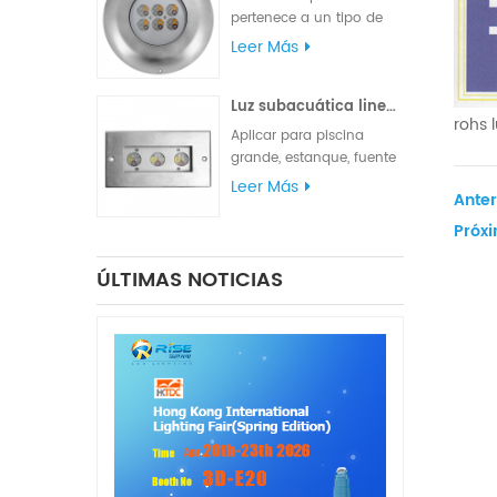
cable de goma UL.
pertenece a un tipo de
semáforo que cumple
Leer Más
con varios requisitos de
iluminación y
Luz subacuática lineal LED de acero inoxidable 316L
señalización. La
rohs 
clasificación de
Aplicar para piscina
impermeabilidad IP68 es
grande, estanque, fuente
adecuada para
de parque cuadrado o
Leer Más
iluminación marina, luces
Anter
fuente de hotel.
de navegación y luces de
Próxi
señalización.
ÚLTIMAS NOTICIAS