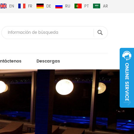
EN
FR
DE
RU
PT
AR
ntáctenos
Descargas