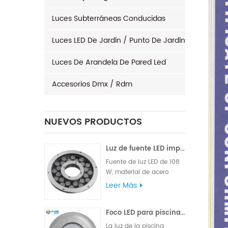
Luces Subterráneas Conducidas
Luces LED De Jardín / Punto De Jardín
Luces De Arandela De Pared Led
Accesorios Dmx / Rdm
NUEVOS PRODUCTOS
Luz de fuente LED impermeable 96x3W 120W
Fuente de luz LED de 108
W, material de acero
inoxidable 316L de alta
Leer Más
calidad, marca famosa
de alto LM, chips Edison o
Foco LED para piscina exterior 24W 316L acero inoxidable IP68
Epistar, suministrado con
cable de goma VDE o
La luz de la piscina