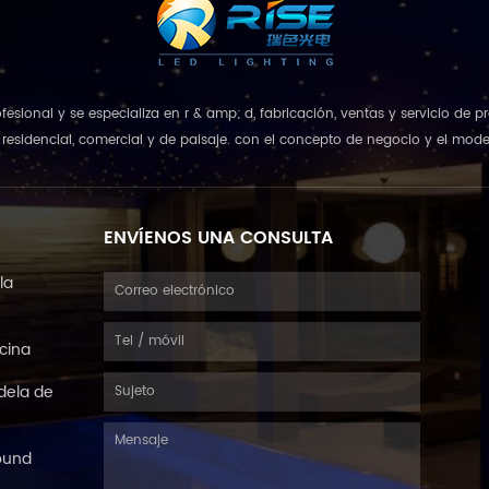
rofesional y se especializa en r & amp; d, fabricación, ventas y servicio de
esidencial, comercial y de paisaje. con el concepto de negocio y el model
que combina u...
ENVÍENOS UNA CONSULTA
la
scina
dela de
ound