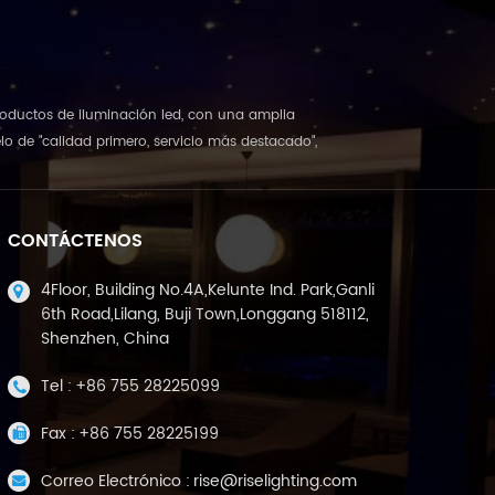
 productos de iluminación led, con una amplia
o de "calidad primero, servicio más destacado",
CONTÁCTENOS
4Floor, Building No.4A,Kelunte Ind. Park,Ganli
6th Road,Lilang, Buji Town,Longgang 518112,
Shenzhen, China
Tel :
+86 755 28225099
Fax :
+86 755 28225199
Correo Electrónico :
rise@riselighting.com