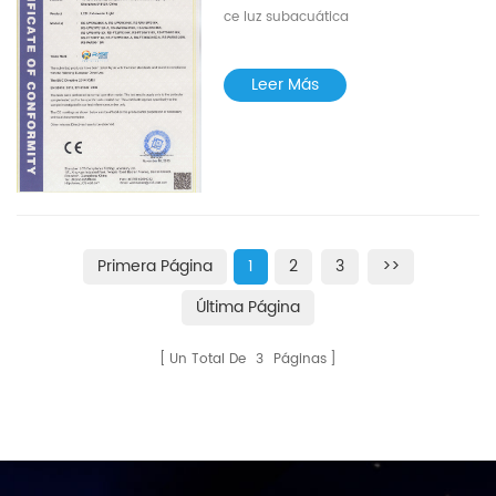
ce luz subacuática
Leer Más
Primera Página
1
2
3
>>
Última Página
Un Total De
3
Páginas