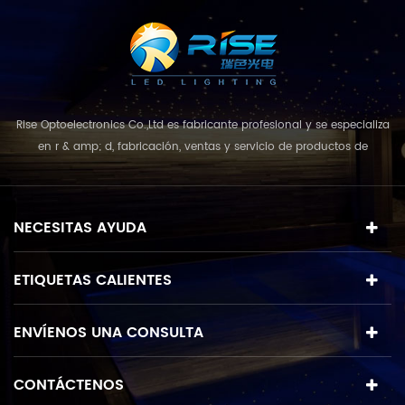
Rise Optoelectronics Co.,Ltd es fabricante profesional y se especializa
en r & amp; d, fabricación, ventas y servicio de productos de
iluminación led, con una amplia variedad de unidades de
iluminación para uso residencial, comercial y de paisaje. con el
concepto de negocio y el modelo de "calidad primero, servicio más
NECESITAS AYUDA
destacado", que combina u...
ETIQUETAS CALIENTES
ENVÍENOS UNA CONSULTA
CONTÁCTENOS