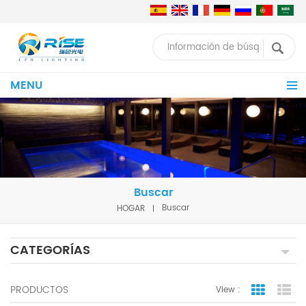
MENU
Buscar
HOGAR
Buscar
CATEGORÍAS
PRODUCTOS
View :
Grid Vie
Lis