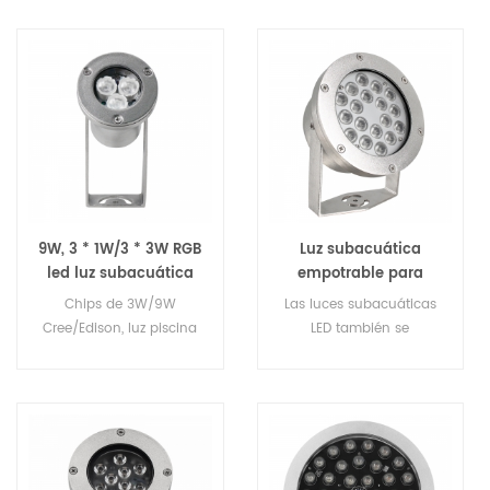
9W, 3 * 1W/3 * 3W RGB
Luz subacuática
led luz subacuática
empotrable para
piscina de acero
Chips de 3W/9W
Las luces subacuáticas
inoxidable 18x3W
Cree/Edison, luz piscina
LED también se
denominan lámpara de
iluminación LED, luz de
piscina LED, luz de piscina
LED, luz de fuente LED, luz
de fuente, son
ampliamente utilizadas