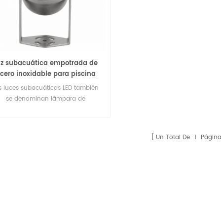
uz subacuática empotrada de
cero inoxidable para piscina
9x3W
s luces subacuáticas LED también
se denominan lámpara de
minación LED, luz de piscina LED, luz
 piscina LED, luz de fuente LED, luz
fuente, son ampliamente utilizadas
Un Total De
1
Página
para fuentes de piscina, piscina,
fuente de agua