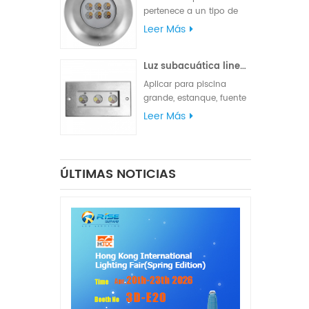
cable de goma UL.
pertenece a un tipo de
semáforo que cumple
Leer Más
con varios requisitos de
iluminación y
Luz subacuática lineal LED de acero inoxidable 316L
señalización. La
clasificación de
Aplicar para piscina
impermeabilidad IP68 es
grande, estanque, fuente
adecuada para
de parque cuadrado o
Leer Más
iluminación marina, luces
fuente de hotel.
de navegación y luces de
señalización.
ÚLTIMAS NOTICIAS