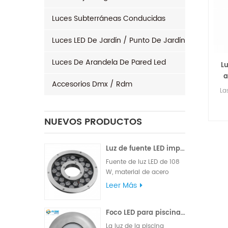
Luces Subterráneas Conducidas
Luces LED De Jardín / Punto De Jardín
Luces De Arandela De Pared Led
L
a
Accesorios Dmx / Rdm
La
ilu
NUEVOS PRODUCTOS
de
de 
Luz de fuente LED impermeable 96x3W 120W
Fuente de luz LED de 108
W, material de acero
inoxidable 316L de alta
Leer Más
calidad, marca famosa
de alto LM, chips Edison o
Foco LED para piscina exterior 24W 316L acero inoxidable IP68
Epistar, suministrado con
cable de goma VDE o
La luz de la piscina