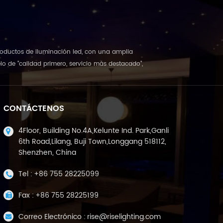
 productos de iluminación led, con una amplia
o de "calidad primero, servicio más destacado",
CONTÁCTENOS
4Floor, Building No.4A,Kelunte Ind. Park,Ganli
6th Road,Lilang, Buji Town,Longgang 518112,
Shenzhen, China
Tel :
+86 755 28225099
Fax :
+86 755 28225199
Correo Electrónico :
rise@riselighting.com