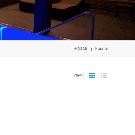
HOGAR
Buscar
View :
Grid View
List View