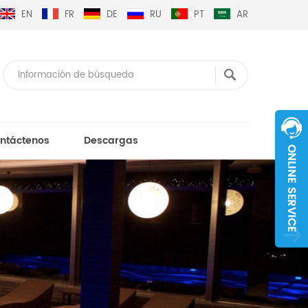
EN
FR
DE
RU
PT
AR
ntáctenos
Descargas