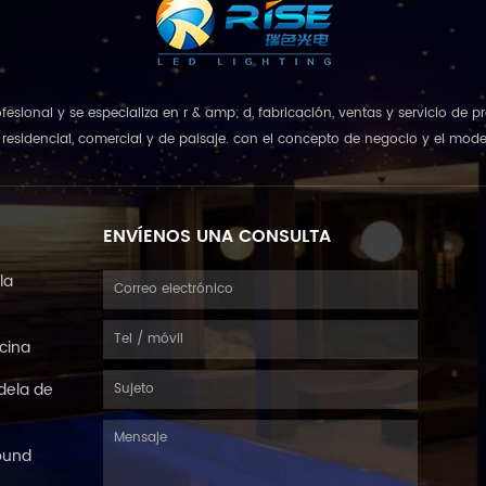
rofesional y se especializa en r & amp; d, fabricación, ventas y servicio de
esidencial, comercial y de paisaje. con el concepto de negocio y el model
que combina u...
ENVÍENOS UNA CONSULTA
la
scina
dela de
ound