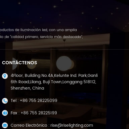
 productos de iluminación led, con una amplia
o de "calidad primero, servicio más destacado",
CONTÁCTENOS
4Floor, Building No.4A,Kelunte Ind. Park,Ganli
6th Road,Lilang, Buji Town,Longgang 518112,
Shenzhen, China
Tel :
+86 755 28225099
Fax :
+86 755 28225199
Correo Electrónico :
rise@riselighting.com