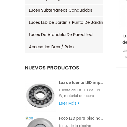
Luces Subterráneas Conducidas
Luces LED De Jardín / Punto De Jardín
Luces De Arandela De Pared Led
L
de
Accesorios Dmx / Rdm
La
NUEVOS PRODUCTOS
pis
p
am
Luz de fuente LED impermeable 96x3W 120W
Fuente de luz LED de 108
W, material de acero
inoxidable 316L de alta
Leer Más
pis
calidad, marca famosa
d
de alto LM, chips Edison o
Foco LED para piscina exterior 24W 316L acero inoxidable IP68
Epistar, suministrado con
p
cable de goma VDE o
pa
La luz de la piscina