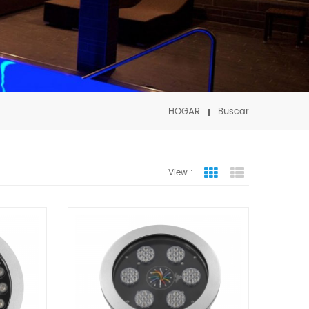
HOGAR
Buscar
View :
Grid View
List View