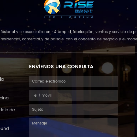
rofesional y se especializa en r & amp; d, fabricación, ventas y servicio de
esidencial, comercial y de paisaje. con el concepto de negocio y el model
que combina u...
ENVÍENOS UNA CONSULTA
la
scina
dela de
ound