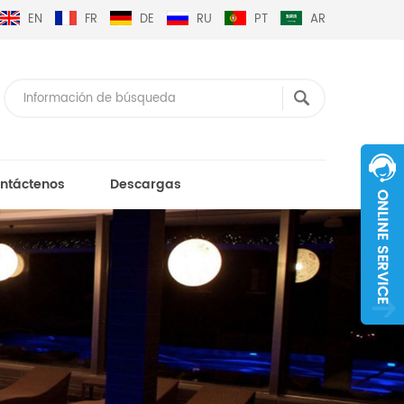
EN
FR
DE
RU
PT
AR
ntáctenos
Descargas