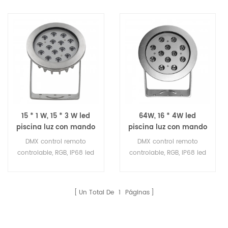
15 * 1 W, 15 * 3 W led
64W, 16 * 4W led
piscina luz con mando
piscina luz con mando
a distancia
a distancia
DMX control remoto
DMX control remoto
controlable, RGB, IP68 led
controlable, RGB, IP68 led
luz de la piscina
luz de la piscina
Un Total De
1
Páginas