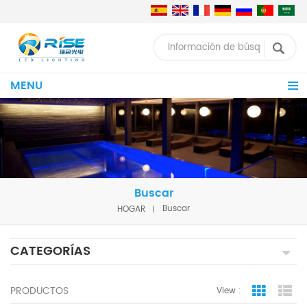
MENU
Buscar
HOGAR
Buscar
CATEGORÍAS
PRODUCTOS
View :
Grid Vie
Lis