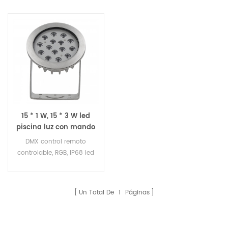
15 * 1 W, 15 * 3 W led
piscina luz con mando
a distancia
DMX control remoto
controlable, RGB, IP68 led
luz de la piscina
Un Total De
1
Páginas