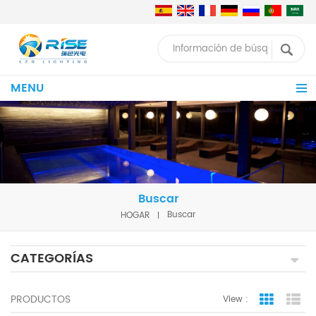
MENU
Buscar
HOGAR
Buscar
CATEGORÍAS
PRODUCTOS
View :
Grid Vie
Lis