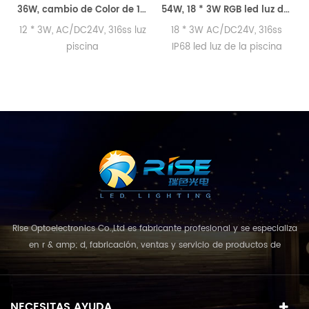
36W, cambio de Color de 12 * 3W led luz de la piscina
54W, 18 * 3W RGB led luz de la piscina bajo el agua
12 * 3W, AC/DC24V, 316ss luz
18 * 3W AC/DC24V, 316ss
piscina
IP68 led luz de la piscina
cont
Rise Optoelectronics Co.,Ltd es fabricante profesional y se especializa
en r & amp; d, fabricación, ventas y servicio de productos de
iluminación led, con una amplia variedad de unidades de
iluminación para uso residencial, comercial y de paisaje. con el
concepto de negocio y el modelo de "calidad primero, servicio más
NECESITAS AYUDA