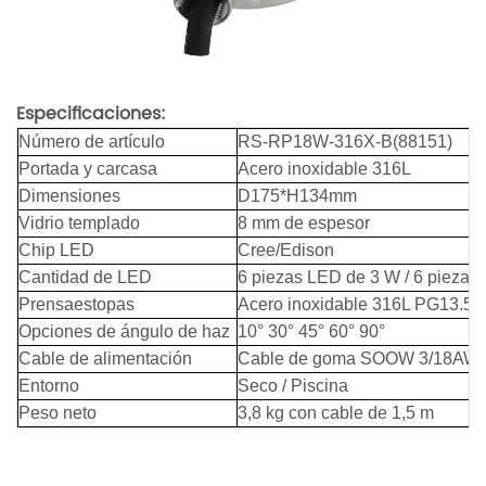
Especificaciones:
Número de artículo
RS-RP18W-316X-B(88151)
Portada y carcasa
Acero inoxidable 316L
Dimensiones
D175*H134mm
Vidrio templado
8 mm de espesor
Chip LED
Cree/Edison
Cantidad de LED
6 piezas LED de 3 W / 6 piezas 
Prensaestopas
Acero inoxidable 316L PG13.5
Opciones de ángulo de haz
10° 30° 45° 60° 90°
Cable de alimentación
Cable de goma SOOW 3/18AW
Entorno
Seco / Piscina
Peso neto
3,8 kg con cable de 1,5 m