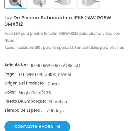
Luz De Piscina Subacuática IP68 24W RGBW
DMX512
Foco LED para piscina función RGBW-RDM para piscina y Spa con
Nicho
Acero inoxidable 316L para lámparas LED empotrables para piscinas
IP68 DC12V
Artículo No.:
RS-RP18W-316X-A(88150)
Pago:
T/T, WESTERN UNION, PAYPAL
Origen Del Producto:
China
Color:
Single Color/RGB
Puerto De Embarque:
Shenzhen
Tiempo De Espera：
7-10days
CONTACTA AHORA