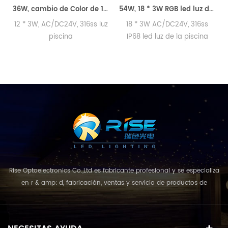
36W, cambio de Color de 12 * 3W led luz de la piscina
54W, 18 * 3W RGB led luz de la piscina bajo el agua
12 * 3W, AC/DC24V, 316ss luz
18 * 3W AC/DC24V, 316ss
piscina
IP68 led luz de la piscina
cont
Rise Optoelectronics Co.,Ltd es fabricante profesional y se especializa
en r & amp; d, fabricación, ventas y servicio de productos de
iluminación led, con una amplia variedad de unidades de
iluminación para uso residencial, comercial y de paisaje. con el
concepto de negocio y el modelo de "calidad primero, servicio más