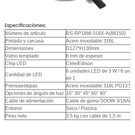
Especificaciones:
Número de artículo
RS-RP18W-316X-A(88150)
Portada y carcasa
Acero inoxidable 316L
Dimensiones
D127*H130mm
Vidrio templado
8 mm de espesor
Chip LED
Cree/Edison
6 unidades LED de 3 W / 6 unid
Cantidad de LED
en 1
Prensaestopas
Acero inoxidable 316L PG13.5
Opciones de ángulo de haz
10° 30° 45° 60° 90°
Cable de alimentación
Cable de goma SOOW 3/18AW
Entorno
Seco / Piscina
Peso neto
3,5 kg con cable de 1,5 m