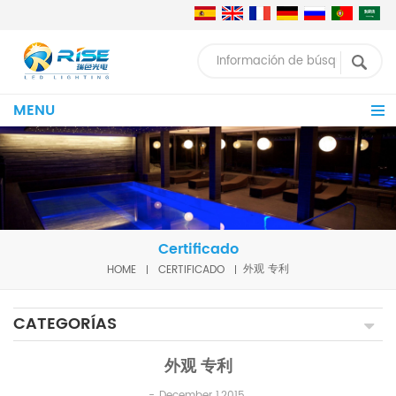
MENU
Certificado
HOME
CERTIFICADO
外观 专利
CATEGORÍAS
外观 专利
December 1,2015.