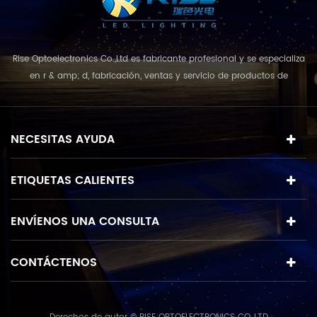
Rise Optoelectronics Co.,Ltd es fabricante profesional y se especializa
en r & amp; d, fabricación, ventas y servicio de productos de
iluminación led, con una amplia variedad de unidades de
iluminación para uso residencial, comercial y de paisaje. con el
concepto de negocio y el modelo de "calidad primero, servicio más
NECESITAS AYUDA
destacado", que combina u...
ETIQUETAS CALIENTES
ENVÍENOS UNA CONSULTA
CONTÁCTENOS