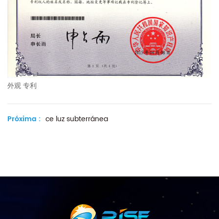
外观 专利
Próxima :
ce luz subterránea