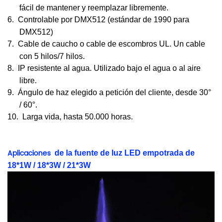
fácil de mantener y reemplazar libremente.
6.
Controlable por DMX512 (estándar de 1990 para
DMX512)
7.
Cable de caucho o cable de escombros UL. Un cable
con 5 hilos/7 hilos.
8.
IP resistente al agua. Utilizado bajo el agua o al aire
libre.
9.
Ángulo de haz elegido a petición del cliente, desde 30°
/ 60°.
10.
Larga vida, hasta 50.000
horas.
Aplicaciones
de la fuente de luz LED empotrada
de
18*1W / 18*3W / 21*3W