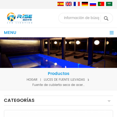
MENU
Productos
HOGAR
LUCES DE FUENTE LLEVADAS
Fuente de cubierta seca de acero inoxidable 316L sobre el suelo, Control DMX, cascada RGBW, luz de fuente LED comercial
CATEGORÍAS