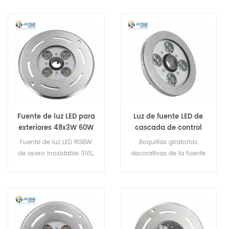
Fuente de luz LED para
Luz de fuente LED de
exteriores 48x3W 60W
cascada de control
RGB DMX512 de 16W
Fuente de luz LED RGBW
Boquillas giratorias
resistente al agua IP68
de acero inoxidable 316L,
decorativas de la fuente
de acero inoxidable
orificio de boquilla de 47
de agua de la fuente de
316L
mm, con control DMX512.
agua del baile musical al
aire libre con la luz LED
colorida