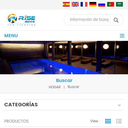
MENU
Buscar
HOGAR
Buscar
CATEGORÍAS
PRODUCTOS
View :
Grid Vie
Lis