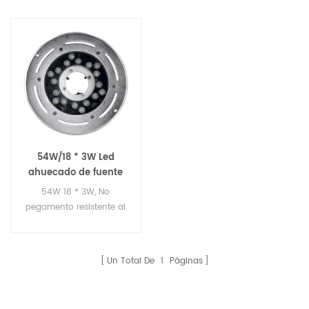
54W/18 * 3W Led
ahuecado de fuente
de luz
54W 18 * 3W, No
pegamento resistente al
agua luz de fuente
empotrada, 316SS fuente
de luz led, alta calidad
Un Total De
1
Páginas
LED de luz de fuente,
316SS buena led luces de
la fuente