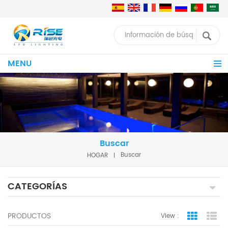
MENU
Buscar
HOGAR
Buscar
CATEGORÍAS
PRODUCTOS
View :
Grid Vie
Lis