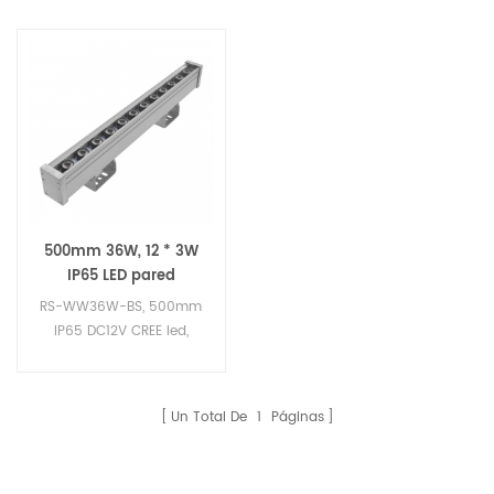
500mm 36W, 12 * 3W
IP65 LED pared
arandela RGB DMX512
RS-WW36W-BS, 500mm
Control
IP65 DC12V CREE led,
bañador de pared,
iluminación led, luz del
paisaje LED
Un Total De
1
Páginas