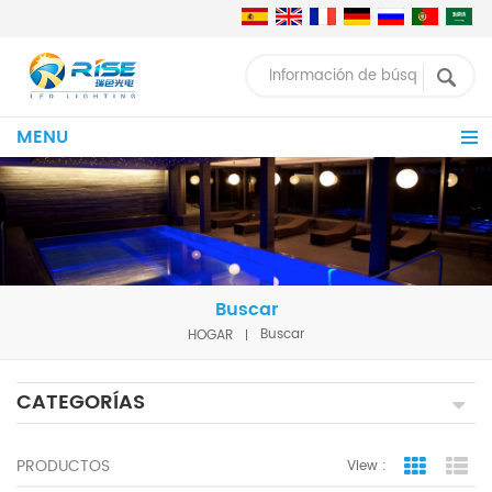
MENU
Buscar
HOGAR
Buscar
CATEGORÍAS
PRODUCTOS
View :
Grid Vie
Lis