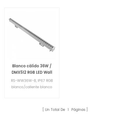
Blanco cálido 36W /
DMX512 RGB LED Wall
Washer luz IP65
RS-WW36W-B, IP67 RGB
blanco/caliente blanco
de alta calidad led
arandela de la pared.
Un Total De
1
Páginas