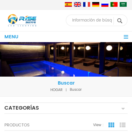
MENU
Buscar
HOGAR
Buscar
CATEGORÍAS
PRODUCTOS
View :
Grid Vie
Lis