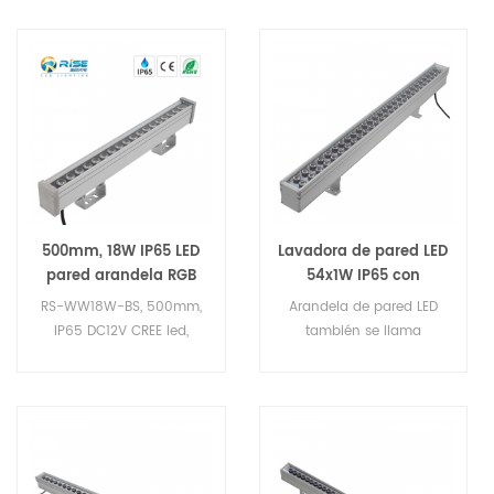
500mm, 18W IP65 LED
Lavadora de pared LED
pared arandela RGB
54x1W IP65 con
DMX512 Control
controlador DMX
RS-WW18W-BS, 500mm,
Arandela de pared LED
IP65 DC12V CREE led,
también se llama
bañador de pared led
arandela de pared LED al
iluminación paisaje led,
aire libre, Arandela de
LED luz, luces de alta
pared LED también se
calidad led pared
llama arandela de pared
arandela
LED al aire libre, Bañador
de pared LED, color