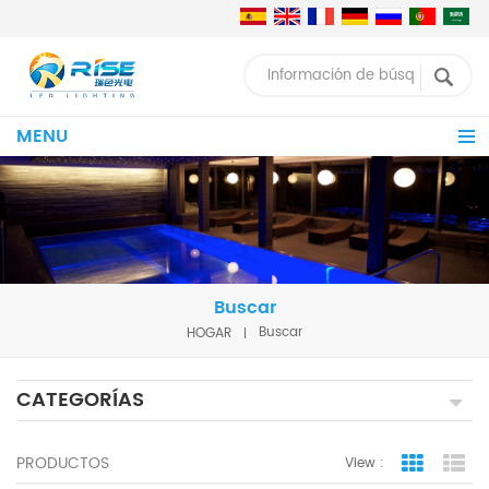
MENU
Buscar
HOGAR
Buscar
CATEGORÍAS
PRODUCTOS
View :
Grid Vie
Lis