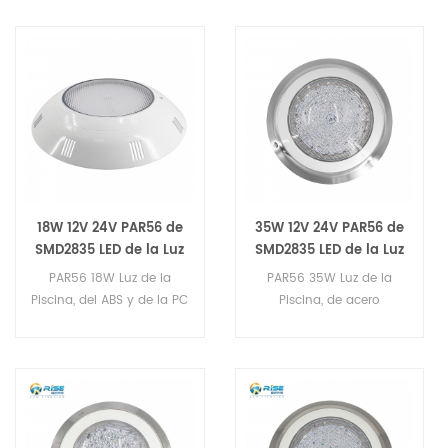
18W 12V 24V PAR56 de
35W 12V 24V PAR56 de
SMD2835 LED de la Luz
SMD2835 LED de la Luz
de la Piscina
de la Piscina
PAR56 18W Luz de la
PAR56 35W Luz de la
Piscina, del ABS y de la PC
Piscina, de acero
para el Material, IP68
Inoxidable 304+cubierta
Grado, el Uso de Alta
de la PC, IP68 Grado, el
Calidad 216pcs Fuente del
Uso de Alta Calidad
LED SMD2835,Con Control
432pcs Fuente del LED
DMX / Control Remoto RF
SMD2835,Con Control
/ RGB Control Externo.
DMX / Control Remoto RF