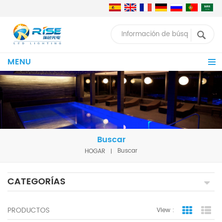
MENU
Buscar
HOGAR
Buscar
CATEGORÍAS
PRODUCTOS
View :
Grid Vie
Lis