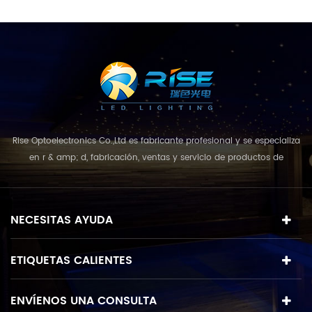
externo
r
.
Rise Optoelectronics Co.,Ltd es fabricante profesional y se especializa
en r & amp; d, fabricación, ventas y servicio de productos de
iluminación led, con una amplia variedad de unidades de
iluminación para uso residencial, comercial y de paisaje. con el
concepto de negocio y el modelo de "calidad primero, servicio más
NECESITAS AYUDA
destacado", que combina u...
ETIQUETAS CALIENTES
ENVÍENOS UNA CONSULTA