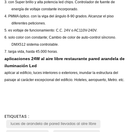
3.
con Super brillo y alta potencia led chips. Controlador de fuente de
energía de voltaje constante incorporado.
4.
PMMA óptico. con la viga del ángulo 8-90 grados. Alcanzar el piso
diferentes peticiones.
5.
es
voltaje de funcionamiento: C.C. 24V o AC110V-240V.
6.
solo color con constante; Cambio de color de auto-control síncrono.
DMX512 sistema controlable.
7.
larga vida, hasta 45.000 horas.
aplicaciones
24W al aire libre restaurante pared arandela de
iluminación Led
aplicar al edificio, luces interiores o exteriores, inundar la estructura del
paisaje al carácter excepcional del edificio. Hoteles, aeropuerto, Metro. etc.
ETIQUETAS :
luces de arandela de pared llevadas al aire libre