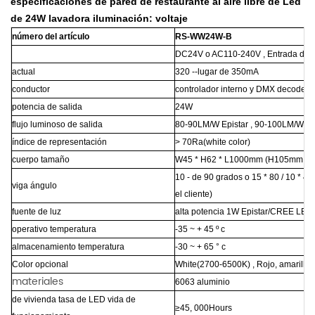
especificaciones de pared de restaurante al aire libre de Led
de 24W lavadora iluminación: voltaje
número del artículo
RS-WW24W-B
DC24V o AC110-240V , Entrada de 5
actual
320
--lugar de 350mA
conductor
controlador interno y DMX decoder
potencia de salida
24W
flujo luminoso de salida
80-90LM/W Epistar , 90-100LM/W p
índice de representación
> 70Ra(white color)
cuerpo tamaño
W45 * H62 * L1000mm (H105mm
co
10 -
de 90 grados o 15 * 80 / 10 * 45
viga ángulo
el cliente)
fuente de luz
alta potencia 1W Epistar/CREE LED
operativo temperatura
-35 ~ + 45 º c
almacenamiento temperatura
-30 ~ + 65 ° c
Color
opcional
White(2700-6500K) , Rojo, amarillo,
materiales
6063 aluminio
de vivienda tasa de LED vida de
≥45, 000Hours