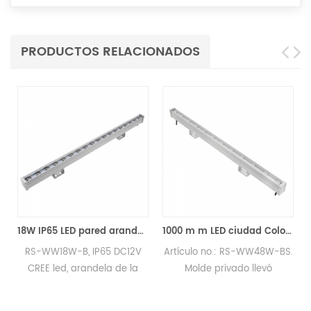
PRODUCTOS RELACIONADOS
18W IP65 LED pared arandela RGB DMX512 Control
1000 m m LED ciudad Color lavado de pared ligera DC24V
RS-WW18W-B, IP65 DC12V
Artículo no.: RS-WW48W-BS.
CREE led, arandela de la
Molde privado llevó
pared iluminación, paisaje
arandela de la pared con
de la alta calidad LED luz
IP23, RGBW DMX, conductor