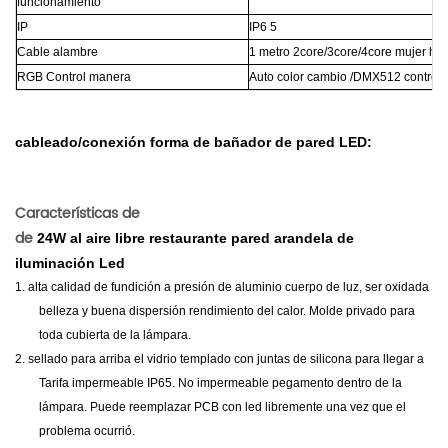
funcionamiento
IP
IP6
5
Cable alambre
1 metro 2core/3core/4core mujer h
RGB Control manera
Auto color cambio /DMX512 controla
cableado/conexión forma de bañador de pared LED:
Características de
de
24W al aire libre restaurante pared arandela de
iluminación Led
1.
alta calidad de fundición a presión de aluminio cuerpo de luz, ser oxidada
belleza y buena dispersión rendimiento del calor. Molde privado para
toda cubierta de la lámpara.
2.
sellado para arriba el vidrio templado con juntas de silicona para llegar a
Tarifa impermeable IP65.
No impermeable pegamento dentro de la
lámpara. Puede reemplazar PCB con led libremente una vez que el
problema ocurrió.