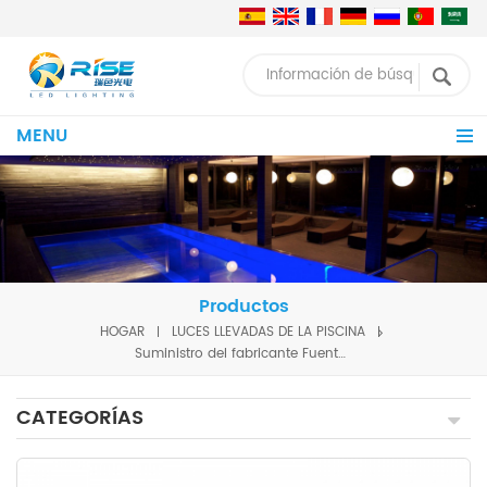
MENU
Productos
HOGAR
LUCES LLEVADAS DE LA PISCINA
Suministro del fabricante Fuente subacuática lineal LED para exteriores; Luces LED Bañador de pared IP68 para luces de fuente
CATEGORÍAS