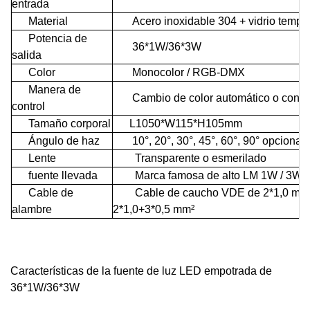
entrada
Material
Acero inoxidable 304 + vidrio templ
Potencia de
36*1W/36*3W
salida
Color
Monocolor / RGB-DMX
Manera de
Cambio de color automático o contr
control
Tamaño corporal
L1050*W115*H105mm
Ángulo de haz
10°, 20°, 30°, 45°, 60°, 90° opcional
Lente
Transparente o esmerilado
fuente llevada
Marca famosa de alto LM
1W / 3W / 
Cable de
Cable de caucho VDE de 2*1,0 mm² / 
alambre
2*1,0+3*0,5 mm²
Características de la fuente de luz LED empotrada de
36*1W/36*3W