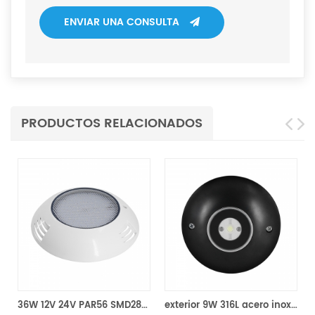
ENVIAR UNA CONSULTA
PRODUCTOS RELACIONADOS
36W 12V 24V PAR56 SMD2835 Luz de piscina LED
exterior 9W 316L acero inoxidable IP68 marina 12V24V LED piscina luz
20W l