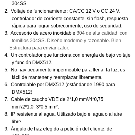
304SS
.
2.
Voltaje de funcionamiento
:
CA/CC 12 V o CC 24 V,
controlador de corriente constante, sin flash, respuesta
rápida para lograr sobrecorriente, uso de seguridad.
3. Accesorio de acero inoxidable
304 de alta calidad
con
tornillos 304SS. Diseño moderno y razonable. Bien
Estructura para enviar calor.
4.
Un controlador que funciona con energía de bajo voltaje
y función DMX512.
5.
No hay pegamento impermeable para llenar la luz, es
fácil de mantener y reemplazar libremente.
6.
Controlable por DMX512 (estándar de 1990 para
DMX512)
7.
Cable de caucho VDE de 2*1,0 mm²/4*0,75
mm²/2*1,0+3*0,5 mm².
8.
IP resistente al agua. Utilizado bajo el agua o al aire
libre.
9.
Ángulo de haz elegido a petición del cliente, de