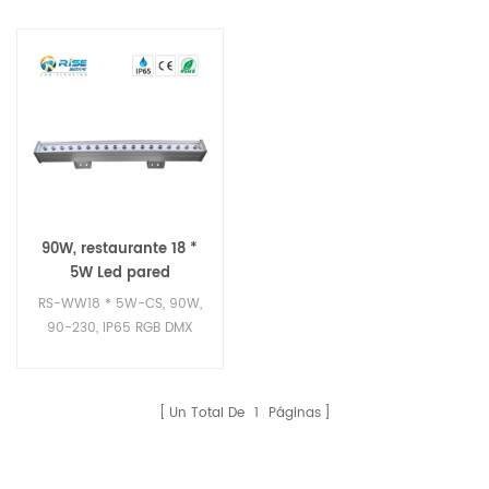
90W, restaurante 18 *
5W Led pared
arandela iluminación
RS-WW18 * 5W-CS, 90W,
90-230, IP65 RGB DMX
ciudad color bañador de
pared led de iluminación
Un Total De
1
Páginas