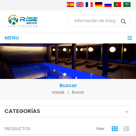
MENU
Buscar
HOGAR
Buscar
CATEGORÍAS
PRODUCTOS
View :
Grid Vie
Lis