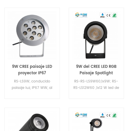
9W CREE paisaje LED
9W del CREE LED RGB
proyector IP67
Paisaje Spotlight
RS-LS9W, conducido
RS-RS-LS9W60,1x9W; RS-
paisaje luz, IP67 WW, al
RS-LS12W60 ,1x12 W led de
aire libre uso LED luz del
paisaje de la luz,
jardín, al aire libre uso
IP65,2700-5500K, uso al
luces de punto de jardín
aire libre LED de luz de
Jardín, uso al aire libre
Jardín de la Espiga de
Luces.