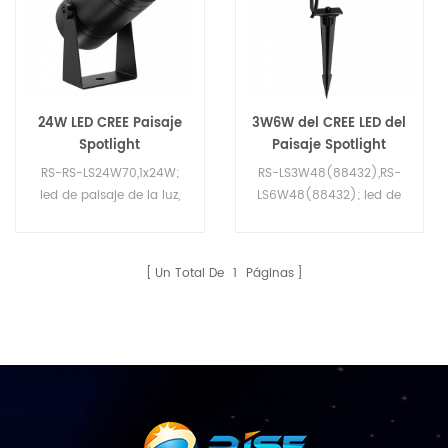
24W LED CREE Paisaje
3W6W del CREE LED del
Spotlight
Paisaje Spotlight
RS-RS-LS24W70,1x24W;
RS-LS3W48(88432),RS-
led de paisaje de la luz,
LS6W48(88432); led de
IP65,2700-5500K, RGBW-
paisaje de la luz,
DMX512,RGBWV+
IP65,2700-5500K, RGBW-
(construir-en el CC del
DMX512,RGBWV+
Un Total De
1
Páginas
conductor),el uso al aire
(construir-en el CC del
libre LED de luz de Jardín,
conductor),el uso al aire
uso al aire libre Jardín de
libre LED de luz de Jardín,
la Espiga de Luces.
uso al aire libre Jardín de
la Espiga de Luces.