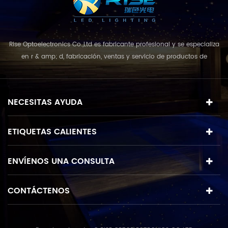
Rise Optoelectronics Co.,Ltd es fabricante profesional y se especializa
en r & amp; d, fabricación, ventas y servicio de productos de
iluminación led, con una amplia variedad de unidades de
iluminación para uso residencial, comercial y de paisaje. con el
concepto de negocio y el modelo de "calidad primero, servicio más
NECESITAS AYUDA
destacado", que combina u...
ETIQUETAS CALIENTES
ENVÍENOS UNA CONSULTA
CONTÁCTENOS