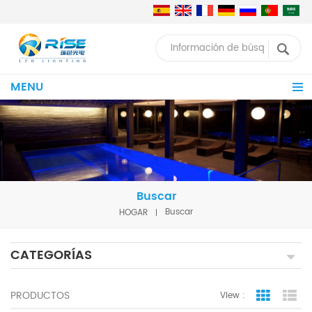
MENU
Buscar
HOGAR
Buscar
CATEGORÍAS
PRODUCTOS
View :
Grid Vie
Lis