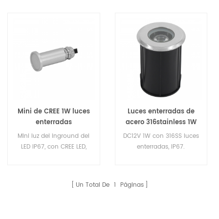
Mini de CREE 1W luces
Luces enterradas de
enterradas
acero 316stainless 1W
Mini luz del inground del
DC12V 1W con 316SS luces
LED IP67, con CREE LED,
enterradas, IP67.
DC12V para suelo,
cubierta, inserte el uso de
la pared. Alta calidad
Un Total De
1
Páginas
llevó la luz del inground