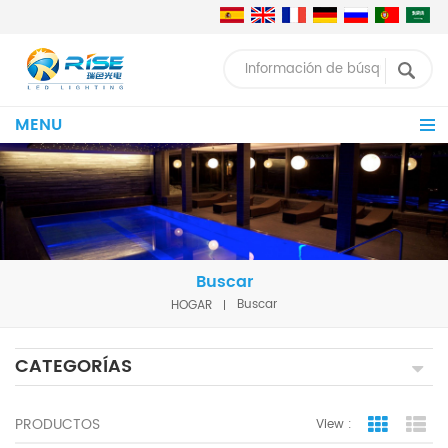
MENU
Buscar
HOGAR
Buscar
CATEGORÍAS
PRODUCTOS
View :
Grid Vie
Lis