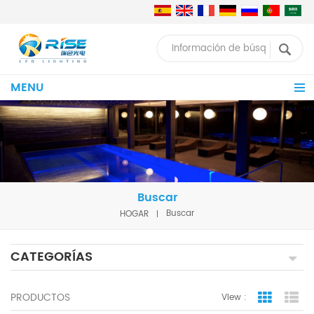
MENU
Buscar
HOGAR
Buscar
CATEGORÍAS
PRODUCTOS
View :
Grid Vie
Lis