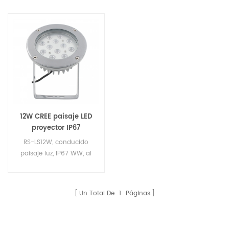
12W CREE paisaje LED
proyector IP67
RS-LS12W, conducido
paisaje luz, IP67 WW, al
aire libre uso LED luz del
jardín, al aire libre uso
luces de punto de jardín
Un Total De
1
Páginas