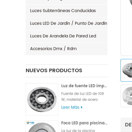
Luces Subterráneas Conducidas
Luces LED De Jardín / Punto De Jardín
Luces De Arandela De Pared Led
Accesorios Dmx / Rdm
NUEVOS PRODUCTOS
Luz de fuente LED impermeable 96x3W 120W
Fuente de luz LED de 108
W, material de acero
inoxidable 316L de alta
Leer Más
calidad, marca famosa
de alto LM, chips Edison o
Foco LED para piscina exterior 24W 316L acero inoxidable IP68
Epistar, suministrado con
DE
cable de goma VDE o
La luz de la piscina