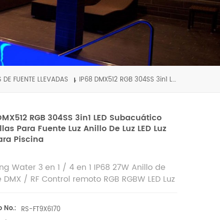
 DE FUENTE LLEVADAS
IP68 DMX512 RGB 304SS 3in1 LED subacuático boquillas para fuente luz Anillo de luz LED luz LED para piscina
DMX512 RGB 304SS 3in1 LED Subacuático
llas Para Fuente Luz Anillo De Luz LED Luz
ara Piscina
ng Water 3 en 1 / 4 en 1 IP68 27W Anillo de
e DMX / RF Control remoto RGB RGBW LED Luz
quilla de fuente
o No.:
RS-FT9X6170