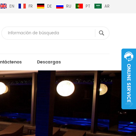
EN
FR
DE
RU
PT
AR
ntáctenos
Descargas