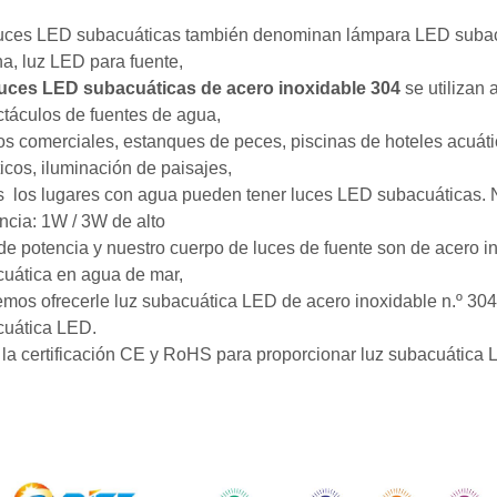
uces LED subacuáticas también denominan lámpara LED subacu
na, luz LED para fuente,
luces LED subacuáticas de acero inoxidable 304
se utilizan 
táculos de fuentes de agua,
os comerciales, estanques de peces, piscinas de hoteles acuát
icos, iluminación de paisajes,
os
los lugares con agua pueden tener luces LED subacuáticas. N
encia: 1W / 3W de alto
e potencia y nuestro cuerpo de luces de fuente son de acero i
uática en agua de mar,
os ofrecerle luz subacuática LED de acero inoxidable n.º 304.
cuática LED.
la certificación CE y RoHS para proporcionar luz subacuática L