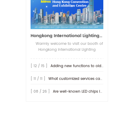
Hongkong International Lighting Show on April 20-23th,2026
Warmly welcome to visit our booth of
Hongkong International Lighting
fair(Spring Edition), The show open on
20-23th,April 2026 in Hong Kong
[ 12 / 15 ]
Adding new functions to old lamp
Convention and Exhibition Centre. We
will be show more IP68-rated outdoor
[ 11 / 11 ]
What customized services can be provided by RISE ?
products, along with their connection
methods. We look forward to seeing
you at our booth! Booth No.: 3D-E20
[ 08 / 26 ]
Are well-known LED chips important for producing LED lamps?