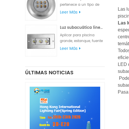
cable de goma UL.
pertenece a un tipo de
Las l
semáforo que cumple
Leer Más
con varios requisitos de
pisci
iluminación y
Las 
Luz subacuática lineal LED de acero inoxidable 316L
señalización. La
espec
clasificación de
Aplicar para piscina
centr
impermeabilidad IP68 es
grande, estanque, fuente
temát
adecuada para
de parque cuadrado o
Leer Más
iluminación marina, luces
Tod
fuente de hotel.
de navegación y luces de
efici
señalización.
LED d
ÚLTIMAS NOTICIAS
subac
Podem
suba
Pasa 