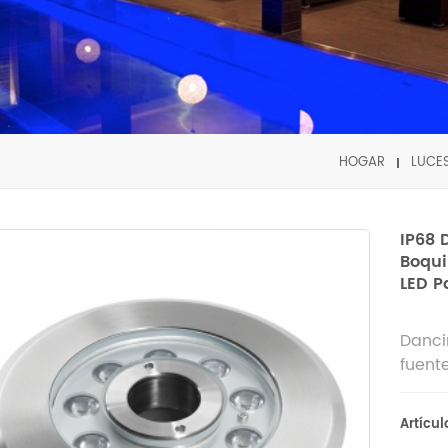
HOGAR
LUCES
IP68 
Boqui
LED P
Danci
fuent
de bo
Artícul