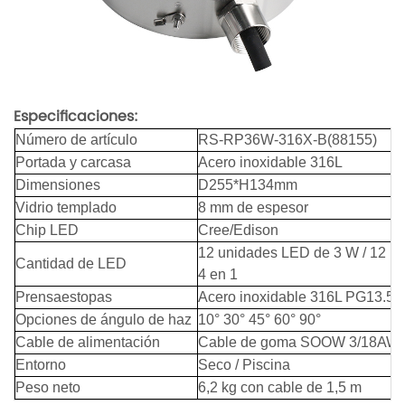
Especificaciones:
Número de artículo
RS-RP36W-316X-B(88155)
Portada y carcasa
Acero inoxidable 316L
Dimensiones
D255*H134mm
Vidrio templado
8 mm de espesor
Chip LED
Cree/Edison
12 unidades LED de 3 W / 12 u
Cantidad de LED
4 en 1
Prensaestopas
Acero inoxidable 316L PG13.5
Opciones de ángulo de haz
10° 30° 45° 60° 90°
Cable de alimentación
Cable de goma SOOW 3/18AW
Entorno
Seco / Piscina
Peso neto
6,2 kg con cable de 1,5 m