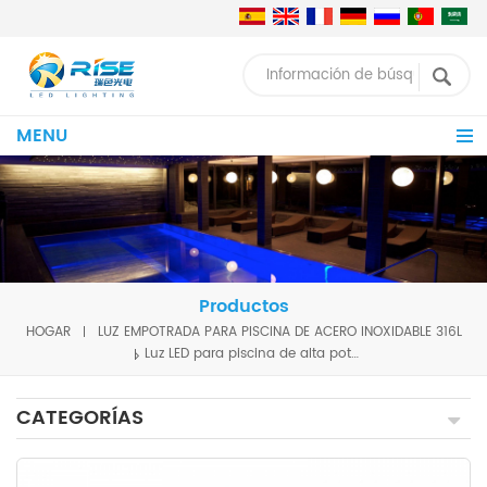
MENU
Productos
HOGAR
LUZ EMPOTRADA PARA PISCINA DE ACERO INOXIDABLE 316L
Luz LED para piscina de alta potencia con lente asimétrica Lámpara de un solo color Luz para piscina de 24V Lámparas subacuáticas LED RGBW-DMX512/RDM Luz LED de 48W
CATEGORÍAS