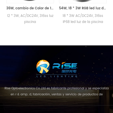
36W, cambio de Color de 12 * 3W led luz de la piscina
54W, 18 * 3W RGB led luz de la piscina bajo el agua
12 * 3W, AC/DC24V, 316ss luz
18 * 3W AC/DC24V, 316ss
piscina
IP68 led luz de la piscina
cont
Rise Optoelectronics Co.,Ltd es fabricante profesional y se especializa
en r & amp; d, fabricación, ventas y servicio de productos de
iluminación led, con una amplia variedad de unidades de
iluminación para uso residencial, comercial y de paisaje. con el
concepto de negocio y el modelo de "calidad primero, servicio más