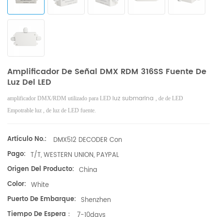
Amplificador De Señal DMX RDM 316SS Fuente De
Luz Del LED
luz submarina
amplificador DMX/RDM utilizado para LED
,
de
de LED
Empotrable luz
,
de luz
de LED
fuente.
Artículo No.:
DMX512 DECODER Con
Pago:
T/T, WESTERN UNION, PAYPAL
Origen Del Producto:
China
Color:
White
Puerto De Embarque:
Shenzhen
Tiempo De Espera：
7-10days