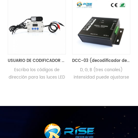
USUARIO DE CODIFICADOR DMX
DCC-03 (decodificador de LED DMX bajo agua, luces LED Empotrable
Escriba los códigos de
D, G, B (tres canales)
dirección para las luces LED
intensidad puede ajustarse
subacuáticas, las luces LED
independientemente.
para fuentes, las luces LED
Permite aSeleccione salida
empotradas y las luces LED
current(0-700MA) 1WLED de
para bañadores de pared .
driver 350mA 7WLED
controlador de 700mA
Byexternal de ajuste de
dirección DMX DMX dirección
editor DMS control el modo