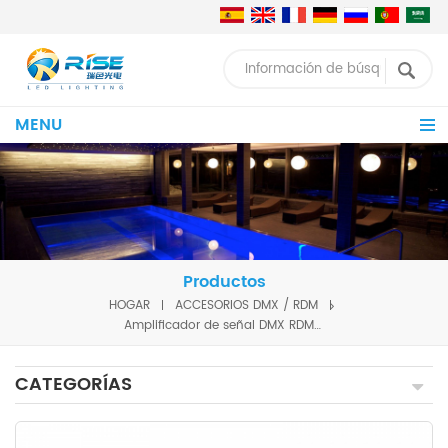
MENU
Productos
HOGAR
ACCESORIOS DMX / RDM
Amplificador de señal DMX RDM 316SS fuente de luz del LED
CATEGORÍAS