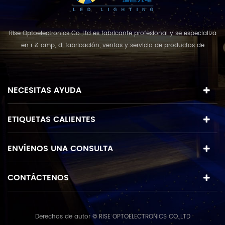
manual y modo automático
son anaiable synchrozise
Rise Optoelectronics Co.,Ltd es fabricante profesional y se especializa
hasta la serie de 30
en r & amp; d, fabricación, ventas y servicio de productos de
unidades con prograr
iluminación led, con una amplia variedad de unidades de
incorporado Utilizado en
iluminación para uso residencial, comercial y de paisaje. con el
luces subacuáticas del LED,
concepto de negocio y el modelo de "calidad primero, servicio más
luces LED de la fuente, luces
NECESITAS AYUDA
destacado", que combina u...
LED sobre el terreno, luces
de LED pared arandela
ETIQUETAS CALIENTES
ENVÍENOS UNA CONSULTA
CONTÁCTENOS
Derechos de autor © RISE OPTOELECTRONICS CO.,LTD