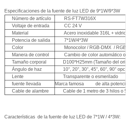
Especificaciones de la fuente de luz LED de 9*1W/9*3W
Número de artículo
RS-FT7W316X
Voltaje de entrada
CC 24 V
Material
Acero inoxidable 316L + vidrio 
Potencia de salida
7*1W/4*3W
Color
Monocolor / RGB-DMX
/ RGB
Manera de control
Cambio de color automático o co
Tamaño corporal
D100*H25mm (Tamaño del orificio 
Ángulo de haz
10°, 20°, 30°, 45°, 60°, 90° opcio
Lente
Transparente o esmerilado
fuente llevada
Marca famosa
de alta potencia 1
Cable de alambre
Cable de 1 metro de 3 hilos o 5 h
Características
de la fuente de luz LED de 7*1W / 4*3W: