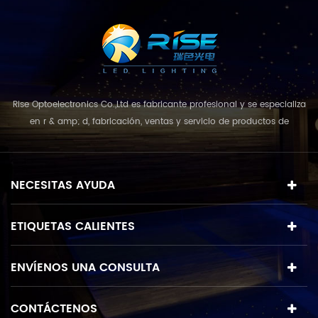
Rise Optoelectronics Co.,Ltd es fabricante profesional y se especializa
en r & amp; d, fabricación, ventas y servicio de productos de
iluminación led, con una amplia variedad de unidades de
iluminación para uso residencial, comercial y de paisaje. con el
concepto de negocio y el modelo de "calidad primero, servicio más
NECESITAS AYUDA
destacado", que combina u...
ETIQUETAS CALIENTES
ENVÍENOS UNA CONSULTA
CONTÁCTENOS