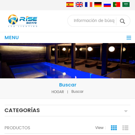
MENU
Buscar
HOGAR
Buscar
CATEGORÍAS
PRODUCTOS
View :
Grid Vie
Lis