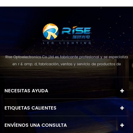
empotradas de LED, luces
de entrada de LED, luces
de acera de LED, luces de
LED, luces de paso de LED,
luces de empotrar de LED
Rise Optoelectronics Co.,Ltd es fabricante profesional y se especializa
en r & amp; d, fabricación, ventas y servicio de productos de
iluminación led, con una amplia variedad de unidades de
iluminación para uso residencial, comercial y de paisaje. con el
concepto de negocio y el modelo de "calidad primero, servicio más
NECESITAS AYUDA
destacado", que combina u...
ETIQUETAS CALIENTES
ENVÍENOS UNA CONSULTA