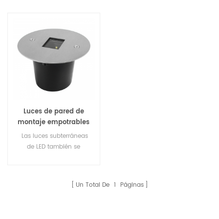
Luces de pared de
montaje empotrables
exteriores
Las luces subterráneas
impermeables de 1 W
de LED también se
denominaron luces de
tierra enterradas, luces de
cubierta de led, luces de
Un Total De
1
Páginas
trayectoria de LED, luces
de escaleras de LED, luces
de LED enterradas, luces