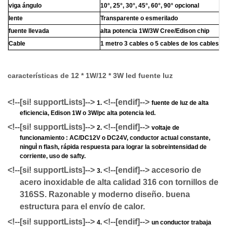
viga ángulo
10°, 25°, 30°, 45°, 60°, 90° opcional
lente
Transparente o esmerilado
fuente llevada
alta potencia 1W/3W Cree/Edison chip
Cable
1 metro 3 cables o 5 cables de los cables/6
características
de 12 * 1W/12 * 3W led fuente luz
<!--[si! supportLists]-->
<!--[endif]-->
1.
fuente de luz de alta
eficiencia, Edison 1W o 3W/pc alta potencia led.
<!--[si! supportLists]-->
<!--[endif]-->
2.
voltaje de
funcionamiento
:
AC/DC12V o DC24V, conductor actual constante,
ninguÌ n flash, rápida respuesta para lograr la sobreintensidad de
corriente, uso de safty.
<!--[si! supportLists]-->
<!--[endif]-->
accesorio de
3.
acero inoxidable de alta calidad 316 con tornillos de
316SS. Razonable y moderno diseño. buena
estructura para el envío de calor.
<!--[si! supportLists]-->
<!--[endif]-->
4.
un conductor trabaja