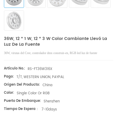
36W, 12 * 1 W, 12 * 3 W Color Cambiante Llevó La
Luz De La Fuente
36W, virutas del Cree, controlador dmx construir-en, RGB led luz de fuente
Artículo No.:
RS-FT36W316X
Pago:
T/T, WESTERN UNION, PAYPAL
Origen Del Producto:
China
Color:
Single Color Or RGB
Puerto De Embarque:
Shenzhen
Tiempo De Espera：
7-10days