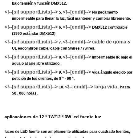
bajo tensión y función DMX512.
<!--[si! supportLists]-->
<!--[endif]-->
5.
No pegamento
impermeable para llenar la luz, fácil mantener y cambiar libremente.
<!--[si! supportLists]-->
<!--[endif]-->
6.
DMX512 controlable
(1990 estándar DMX512)
<!--[si! supportLists]-->
<!--[endif]--> cable de goma
7.
o
UL escombros cable. cable con 5wires / 7wires.
<!--[si! supportLists]-->
<!--[endif]-->
8.
impermeable IP. bajo el
agua o al aire libre utilizado.
<!--[si! supportLists]-->
<!--[endif]-->
9.
viga ángulo elegido por
petición de los clientes, de 8 ° - 90 °.
<!--[si! supportLists]-->
<!--[endif]--> larga vida
10.
, hasta
50
, 000 horas.
aplicaciones de 12 * 1W/12 * 3W led fuente luz
luces de LED fuente son ampliamente utilizadas para cuadrado fuentes,