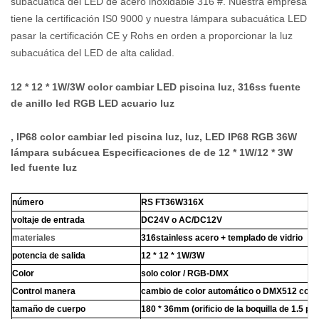
subacuática del LED de acero inoxidable 316 #. Nuestra empresa
tiene la certificación IS0 9000 y nuestra lámpara subacuática LED
pasar la certificación CE y Rohs en orden a proporcionar la luz
subacuática del LED de alta calidad.
12 * 12 * 1W/3W color cambiar LED piscina luz,
316ss fuente
de anillo led RGB LED acuario luz
,
IP68 color cambiar led piscina luz, luz,
LED IP68 RGB 36W
lámpara subácuea Especificaciones de
de 12 * 1W/12 * 3W
led fuente luz
número
RS FT36W316X
voltaje de entrada
DC24V o AC/DC12V
materiales
316stainless acero + templado de vidrio
potencia de salida
12 * 12 * 1W/3W
Color
solo color / RGB-DMX
Control manera
cambio de color automático o DMX512 contr
tamaño de cuerpo
180 * 36mm (orificio de la boquilla de 1.5 pu